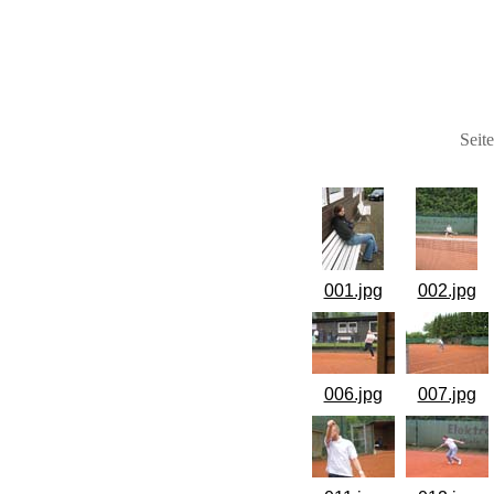
Seit
001.jpg
002.jpg
006.jpg
007.jpg