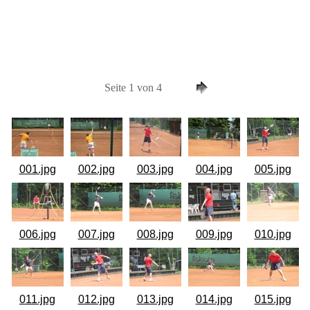
Seite 1 von 4
001.jpg
002.jpg
003.jpg
004.jpg
005.jpg
006.jpg
007.jpg
008.jpg
009.jpg
010.jpg
011.jpg
012.jpg
013.jpg
014.jpg
015.jpg