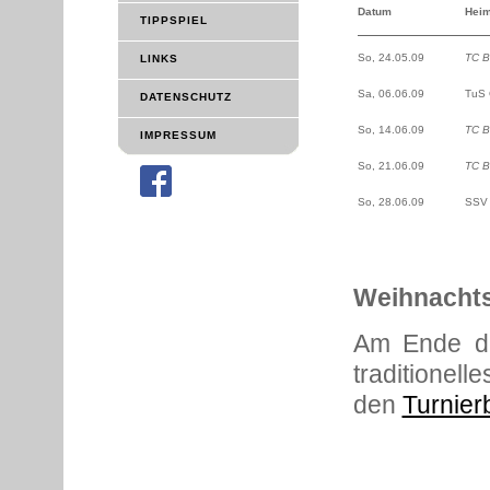
Datum
Heim
TIPPSPIEL
So, 24.05.09
TC B
LINKS
Sa, 06.06.09
TuS 
DATENSCHUTZ
So, 14.06.09
TC B
IMPRESSUM
So, 21.06.09
TC B
So, 28.06.09
SSV A
Weihnachts
Am Ende de
traditionell
den
Turnier