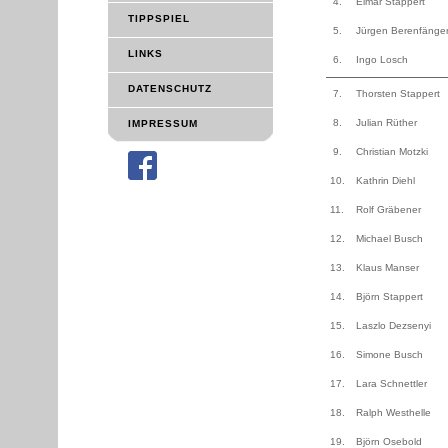
4.
Elmar Stappert
TIPPSPIEL
5.
Jürgen Berenfänge
LINKS
6.
Ingo Losch
DATENSCHUTZ
7.
Thorsten Stappert
8.
Julian Rüther
IMPRESSUM
9.
Christian Motzki
10.
Kathrin Diehl
11.
Rolf Gräbener
12.
Michael Busch
13.
Klaus Manser
14.
Björn Stappert
15.
Laszlo Dezsenyi
16.
Simone Busch
17.
Lara Schnettler
18.
Ralph Westhelle
19.
Björn Osebold