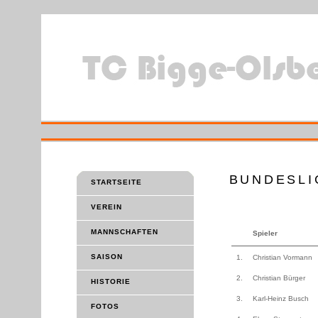
BUNDESLI
STARTSEITE
VEREIN
MANNSCHAFTEN
Spieler
SAISON
1.
Christian Vormann
2.
Christian Bürger
HISTORIE
3.
Karl-Heinz Busch
FOTOS